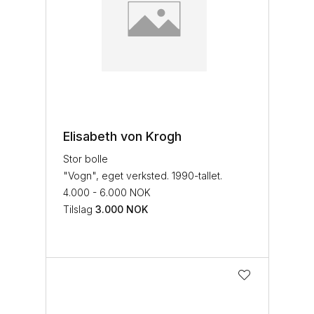
Elisabeth von Krogh
Stor bolle
"Vogn", eget verksted. 1990-tallet.
4.000 - 6.000 NOK
Tilslag
3.000
NOK
Avslutt
Avslutt
Vis 216 treff
Vis treff