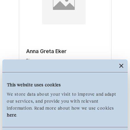
Anna Greta Eker
Ring
Sølv. "Curves", PLUS for Norway
Designs. 1960-tallet.
1.500 - 2.000 NOK
This website uses cookies
Tilslag
1.700
NOK
We store data about your visit to improve and adapt
our services, and provide you with relevant
information. Read more about how we use cookies
here
.