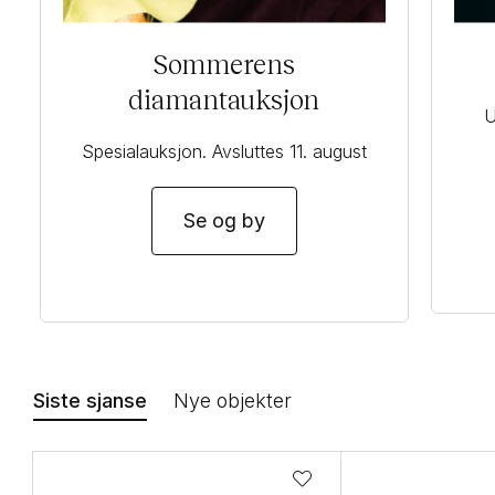
Sommerens
diamantauksjon
U
Spesialauksjon. Avsluttes 11. august
Se og by
Siste sjanse
Nye objekter